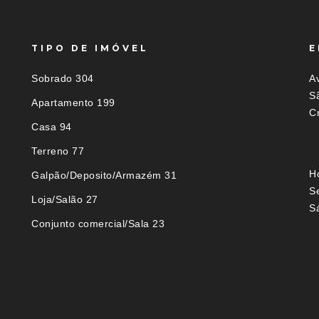
TIPO DE IMÓVEL
E
Sobrado 304
Av
S
Apartamento 199
C
Casa 94
Terreno 77
H
Galpão/Deposito/Armazém 31
S
Loja/Salão 27
S
Conjunto comercial/Sala 23