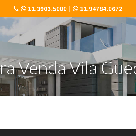
11.3903.5000
|
11.94784.0672
ra Venda Vila Gued