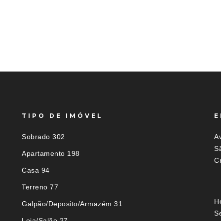
TIPO DE IMÓVEL
E
Sobrado 302
Av
S
Apartamento 198
C
Casa 94
Terreno 77
H
Galpão/Deposito/Armazém 31
S
Loja/Salão 27