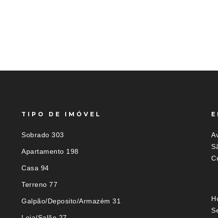
TIPO DE IMÓVEL
E
Sobrado 303
Av
S
Apartamento 198
C
Casa 94
Terreno 77
H
Galpão/Deposito/Armazém 31
S
Loja/Salão 27