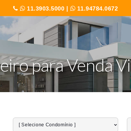
11.3903.5000
|
11.94784.0672
teiro para Venda Vi