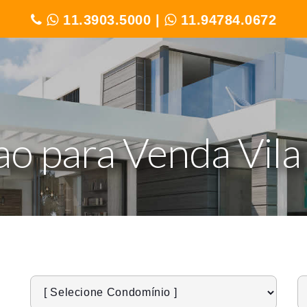
11.3903.5000
|
11.94784.0672
ao para Venda Vila