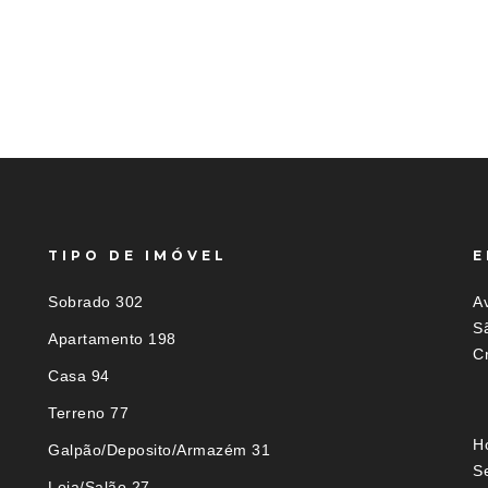
TIPO DE IMÓVEL
E
Sobrado 302
Av
S
Apartamento 198
C
Casa 94
Terreno 77
H
Galpão/Deposito/Armazém 31
S
Loja/Salão 27