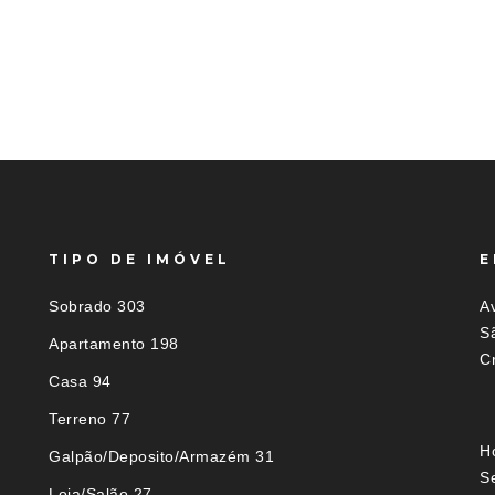
TIPO DE IMÓVEL
E
Sobrado 303
Av
S
Apartamento 198
C
Casa 94
Terreno 77
H
Galpão/Deposito/Armazém 31
S
Loja/Salão 27