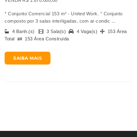
VENDA R$ 1.670.000,00
* Conjunto Comercial 153 m² - United Work. ° Conjunto
composto por 3 salas interligadas, com ar-condic ...
4 Banh.(s)
3 Sala(s)
4 Vaga(s)
153 Área
Total
153 Área Construída
SAIBA MAIS