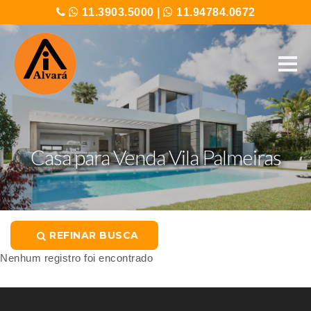
11.3903.5000
|
11.94784.0672
Casa para Venda Vila Palmeiras
REFINAR BUSCA
Nenhum registro foi encontrado