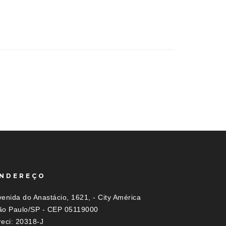
NDEREÇO
enida do Anastácio, 1621, - City América
ão Paulo/SP - CEP 05119000
reci: 20318-J