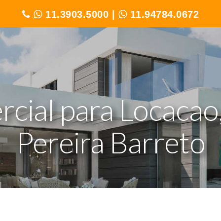
11.3903.5000
|
11.94784.0672
cial para Locacao,
Pereira Barreto