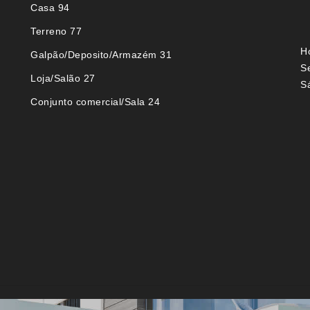
Casa 94
Terreno 77
H
Galpão/Deposito/Armazém 31
S
Loja/Salão 27
S
Conjunto comercial/Sala 24