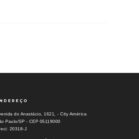
NDEREÇO
enida do Anastácio, 1621, - City América
ão Paulo/SP - CEP 05119000
reci: 20318-J