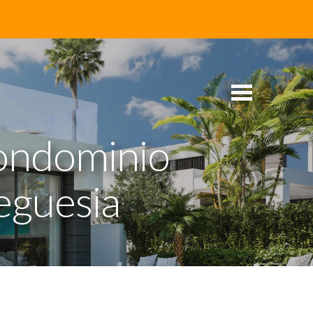
ondominio
eguesia