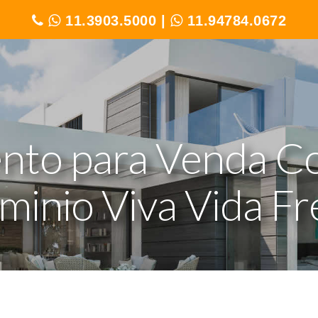
11.3903.5000
|
11.94784.0672
nto para Venda C
inio Viva Vida Fr